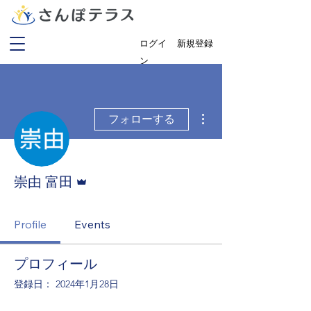
​ログイ
新規登録
ン
その他
フォローする
管理者
崇由 富田
Profile
Events
プロフィール
登録日： 2024年1月28日