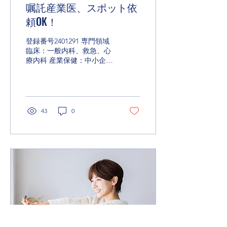
嘱託産業医、スポット依
頼OK！
登録番号2401291 専門領域
臨床：一般内科、救急、心
療内科 産業保健：中小企
業、メンタルヘルス対策 活
動エリア 愛知県、東京都、
京都府、大阪府 ※オンライ
ンでは全国 メッセージ 私
は2014年に産業医として登
43
0
録し活動しています。福祉
介護業、IT企業、製造業で
主に30人...