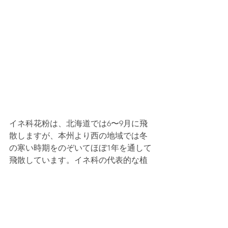
イネ科花粉は、北海道では6〜9月に飛
散しますが、本州より西の地域では冬
の寒い時期をのぞいてほぼ1年を通して
飛散しています。イネ科の代表的な植
物としては、私たちの主食となる米が
ありますね。そのほか、公園や道端の
どこにでも生えているねこじゃらし
（エノコログサ）もイネ科です。