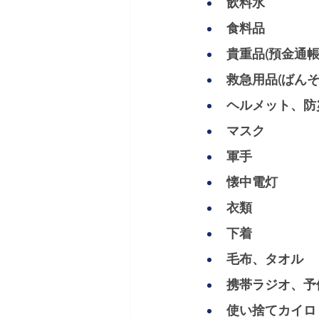
飲料水 
食料品 
貴重品(預金通
救急用品(ばん
ヘルメット、防
マスク 
軍手 
懐中電灯 
衣類 
下着 
毛布、タオル 
携帯ラジオ、予
使い捨てカイロ