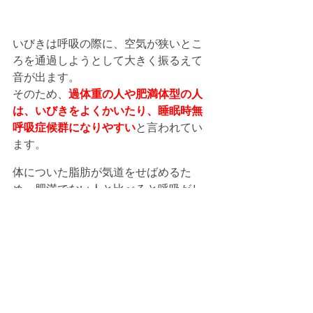
いびきは呼吸の際に、空気が狭いとこ
ろを通過しようとして大きく振るえて
音が出ます。
そのため、
過体重の人や肥満体型の人
は、いびきをよくかいたり、睡眠時無
呼吸症候群になりやすい
と言われてい
ます。
体についた脂肪が気道をせばめるた
め、肥満でない人と比べると呼吸がし
にくく、いびきが出やすくなるので
す。
また、体重が多くなればその分体が必
要とする酸素の量も増えます。気道が
狭いと呼吸がしにくくなるのに、体に
必要な酸素を十分に得られないので、